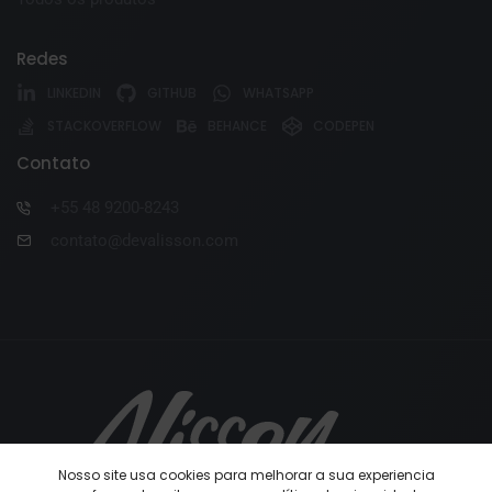
Redes
LINKEDIN
GITHUB
WHATSAPP
STACKOVERFLOW
BEHANCE
CODEPEN
Contato
+55 48 9200-8243
contato@devalisson.com
Nosso site usa cookies para melhorar a sua experiencia